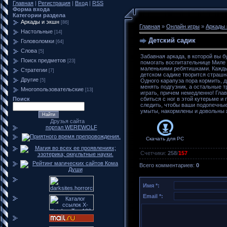
Главная
|
Регистрация
|
Вход
|
RSS
Форма входа
Категории раздела
Аркады и экшн
[86]
Главная
»
Онлайн игры
»
Аркады 
Настольные
[14]
Детский садик
Головоломки
[64]
Слова
[5]
Забавная аркада, в которой вы б
Поиск предметов
[23]
помогать воспитательнице Миле 
маленькими ребятишками. Кажды
Стратегии
[7]
детском садике творится страшн
Другие
[5]
Одного карапуза пора кормить, 
менять подгузник, а остальные 
Многопользовательские
[13]
играть, причем немедленно! Глав
Поиск
сбиться с ног в этой кутерьме и
следить, чтобы ваши подопечные
умыты, накормлены и довольны 
Друзья сайта
портал WEREWOLF
Скачать для
PC
Счетчики
:
258
/
157
Всего комментариев
:
0
Имя *:
Email *: