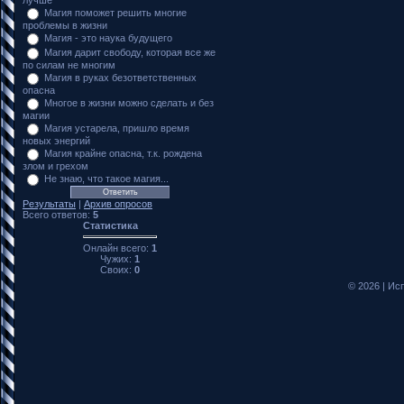
Магия поможет решить многие
проблемы в жизни
Магия - это наука будущего
Магия дарит свободу, которая все же
по силам не многим
Магия в руках безответственных
опасна
Многое в жизни можно сделать и без
магии
Магия устарела, пришло время
новых энергий
Магия крайне опасна, т.к. рождена
злом и грехом
Не знаю, что такое магия...
Результаты
|
Архив опросов
Всего ответов:
5
Статистика
Онлайн всего:
1
Чужих:
1
Своих:
0
© 2026
|
Исп