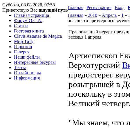
Суббота, 08.08.2026, 07:58
Главная
|
Регистрация
|
Вход
|
Приветствую Вас
ищущий путь
Главная страница
Главная
»
2010
»
Апрель
»
1
» 
Форум O.C.A.
опасности чрезмерного веселья
Статьи
Гостевая книга
Православный иерарх предупр
Clavis Astartae de Magica
веселья 1 апреля
Мир Тату
Гороскоп
Галерея
Архиепископ Ек
Наши файлы
Интересные ресурсы
Верхотурский
В
Тесты
предостерег вер
Онлайн игры
Информация
розыгрышей в Де
поскольку в этом
Великий четверг
"Мы знаем, что 