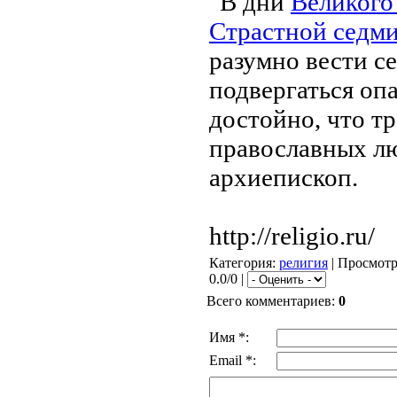
"В дни
Великого
Страстной седм
разумно вести се
подвергаться оп
достойно, что тр
православных лю
архиепископ.
http://religio.ru/
Категория
:
религия
|
Просмот
0.0/0 |
Всего комментариев
:
0
Имя *:
Email *: