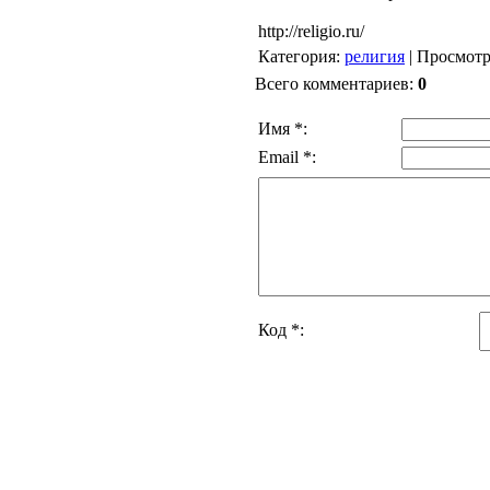
http://religio.ru/
Категория
:
религия
|
Просмот
Всего комментариев
:
0
Имя *:
Email *:
Код *: