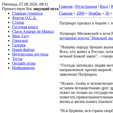
Пятница, 07.08.2026, 08:11
Главная
|
Регистрация
|
Вход
|
Приветствую Вас
ищущий путь
Главная страница
Главная
»
2009
»
Ноябрь
»
30
» 
Форум O.C.A.
Статьи
Патриарх призвал к борьбе с 
Гостевая книга
Clavis Astartae de Magica
Патриарх Московский и всея 
Мир Тату
крушение поезда "Невский эк
Гороскоп
Галерея
"Нашему народу брошен вызов.
Наши файлы
Всех, кто живет в России, хот
Интересные ресурсы
вечный Божий закон", - говор
Тесты
Онлайн игры
"Господь заповедал людям жить
Информация
направленное против мирной ж
заявлении Патриарха.
"Нужно, чтобы и человеческо
оставим беззащитными друг др
лежит не только на государств
помогать правоохранительным 
жизнь и жизнь наших близких
"Вся Церковь, вся страна ско