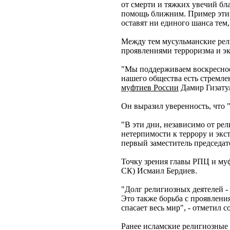
от смерти и тяжких увечий бл
помощь ближним. Пример этих 
оставят ни единого шанса тем,
Между тем мусульманские рели
проявлениями терроризма и эк
"Мы поддерживаем воскресное
нашего общества есть стремлен
муфтиев России
Дамир Гизату
Он выразил уверенность, что "
"В эти дни, независимо от ре
нетерпимости к террору и экст
первый заместитель председа
Точку зрения главы РПЦ и му
СК) Исмаил Бердиев.
"Долг религиозных деятелей - 
Это также борьба с проявлени
спасает весь мир", - отметил с
Ранее исламские религиозные