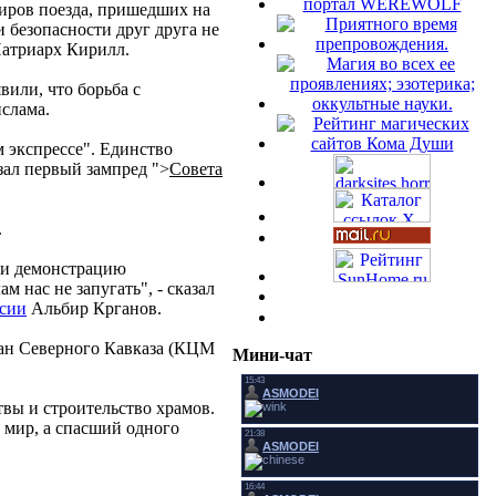
портал WEREWOLF
жиров поезда, пришедших на
 безопасности друг друга не
 Патриарх Кирилл.
или, что борьба с
слама.
 экспрессе". Единство
азал первый зампред ">
Совета
.
а и демонстрацию
 нас не запугать", - сказал
ссии
Альбир Крганов.
ман Северного Кавказа (КЦМ
Мини-чат
твы и строительство храмов.
ь мир, а спасший одного