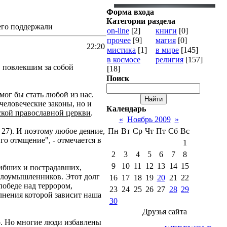
Форма входа
Категории раздела
его поддержали
on-line
[2]
книги
[0]
прочее
[9]
магия
[0]
22:20
мистика
[1]
в мире
[145]
в космосе
религия
[157]
, повлекшим за собой
[18]
Поиск
ог бы стать любой из нас.
 человеческие законы, но и
Календарь
ской православной церкви
.
«
Ноябрь 2009
»
 27). И поэтому любое деяние,
Пн
Вт
Ср
Чт
Пт
Сб
Вс
го отмщение", - отмечается в
1
2
3
4
5
6
7
8
9
10
11
12
13
14
15
ибших и пострадавших,
 злоумышленников. Этот долг
16
17
18
19
20
21
22
победе над террором,
23
24
25
26
27
28
29
лнения которой зависит наша
30
Друзья сайта
о. Но многие люди избавлены