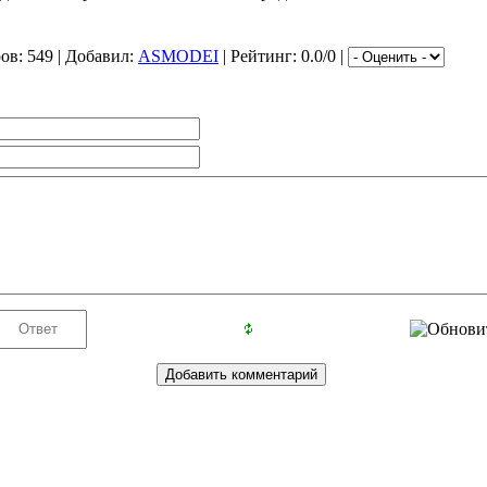
ров
: 549 |
Добавил
:
ASMODEI
|
Рейтинг
: 0.0/0 |