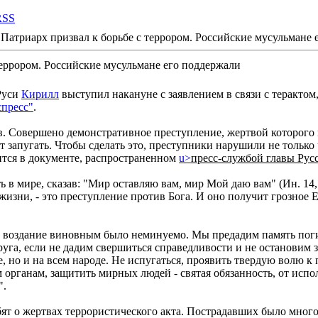
RSS
Патриарх призвал к борьбе с террором. Российские мусульмане 
террором. Российские мусульмане его поддержали
Руси
Кирилл
выступил накануне с заявлением в связи с терактом
спресс"
.
 Совершено демонстративное преступление, жертвой которого м
ят запугать. Чтобы сделать это, преступники нарушили не только
ится в документе, распространенном
u>
пресс-службой главы Рус
 в мире, сказав: "Мир оставляю вам, мир Мой даю вам" (Ин. 14,
изни, - это преступление против Бога. И оно получит грозное Е
е воздание виновным было неминуемо. Мы предадим память пог
уга, если не дадим свершиться справедливости и не остановим
е, но и на всем народе. Не испугаться, проявить твердую волю к 
органам, защитить мирных людей - святая обязанность, от испо
".
рбят о жертвах террористического акта. Пострадавших было мног