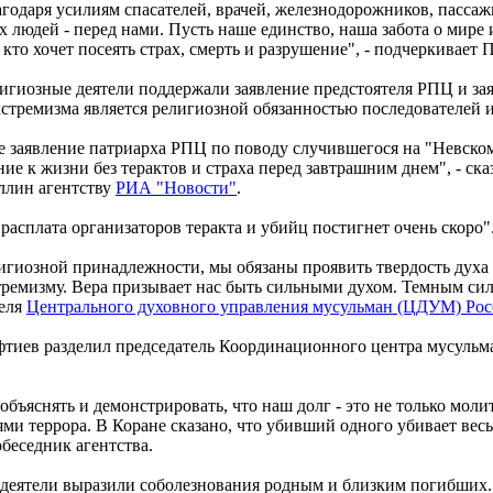
агодаря усилиям спасателей, врачей, железнодорожников, пасса
людей - перед нами. Пусть наше единство, наша забота о мире и
 кто хочет посеять страх, смерть и разрушение", - подчеркивает
гиозные деятели поддержали заявление предстоятеля РПЦ и заяв
стремизма является религиозной обязанностью последователей и
 заявление патриарха РПЦ по поводу случившегося на "Невском
ие к жизни без терактов и страха перед завтрашним днем", - ск
ллин агентству
РИА "Новости"
.
расплата организаторов теракта и убийц постигнет очень скоро"
лигиозной принадлежности, мы обязаны проявить твердость дух
ремизму. Вера призывает нас быть сильными духом. Темным силам
теля
Центрального духовного управления мусульман (ЦДУМ) Ро
фтиев разделил председатель Координационного центра мусуль
объяснять и демонстрировать, что наш долг - это не только моли
ями террора. В Коране сказано, что убивший одного убивает вес
обеседник агентства.
 деятели выразили соболезнования родным и близким погибших.