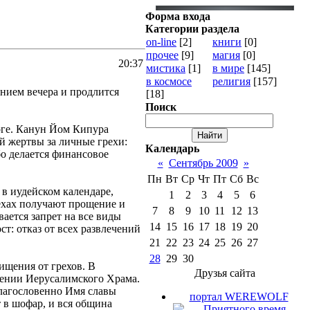
Форма входа
Категории раздела
on-line
[2]
книги
[0]
прочее
[9]
магия
[0]
20:37
мистика
[1]
в мире
[145]
в космосе
религия
[157]
ением вечера и продлится
[18]
Поиск
оге. Канун Йом Кипура
й жертвы за личные грехи:
Календарь
бо делается финансовое
«
Сентябрь 2009
»
Пн
Вт
Ср
Чт
Пт
Сб
Вс
в иудейском календаре,
1
2
3
4
5
6
рехах получают прощение и
7
8
9
10
11
12
13
вается запрет на все виды
14
15
16
17
18
19
20
т: отказ от всех развлечений
21
22
23
24
25
26
27
28
29
30
ищения от грехов. В
Друзья сайта
лении Иерусалимского Храма.
Благословенно Имя славы
портал WEREWOLF
т в шофар, и вся община