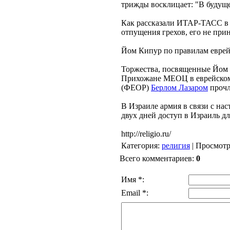
трижды восклицает: "В будуще
Как рассказали ИТАР-ТАСС 
отпущения грехов, его не прин
Йом Кипур по правилам еврейс
Торжества, посвященные Йом 
Прихожане МЕОЦ в еврейском 
(ФЕОР)
Берлом Лазаром
прочл
В Израиле армия в связи с на
двух дней доступ в Израиль д
http://religio.ru/
Категория
:
религия
|
Просмот
Всего комментариев
:
0
Имя *:
Email *: