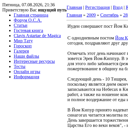
Пятница, 07.08.2026, 21:36
Главная
|
Регистрация
|
Вход
|
Приветствую Вас
ищущий путь
Главная страница
Главная
»
2009
»
Сентябрь
»
28
Форум O.C.A.
Статьи
Иудеи совершают пост Йом К
Гостевая книга
Clavis Astartae de Magica
С однодневным постом
Йом К
Мир Тату
сегодня, поздравляют друг др
Гороскоп
Галерея
Отмечать этот день начинают 
Наши файлы
зовется Эрев Йом-Киппур. В э
Интересные ресурсы
для этого либо забивается (ре
Тесты
пожертвование в общину на б
Онлайн игры
Информация
Следующий день - 10 Тишрея, 
поскольку является днем окон
записываются на Небесах в Кни
работ, а также на ношение кож
и полное воздержание от еды 
В Йом Кипур принято надевать
синагогах читается молитва 
День завершается торжественн
Царства Его во веки веков", -