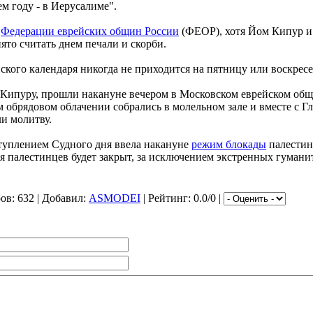
м году - в Иерусалиме".
в
Федерации еврейских общин России
(ФЕОР), хотя Йом Кипур и 
ято считать днем печали и скорби.
кого календаря никогда не приходится на пятницу или воскресе
Кипуру, прошли накануне вечером в Московском еврейском об
обрядовом облачении собрались в молельном зале и вместе с 
и молитву.
ступлением Судного дня ввела накануне
режим блокады
палестин
ля палестинцев будет закрыт, за исключением экстренных гумани
ров
: 632 |
Добавил
:
ASMODEI
|
Рейтинг
: 0.0/0 |