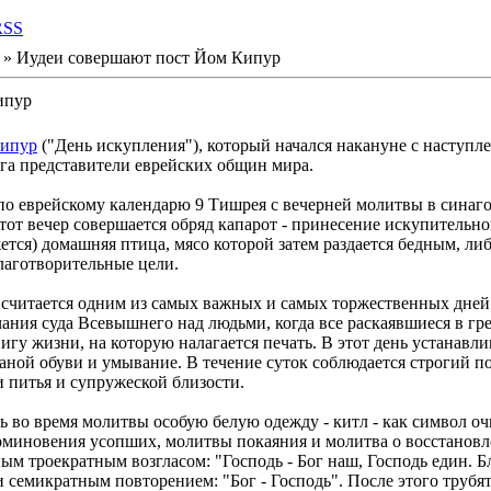
RSS
» Иудеи совершают пост Йом Кипур
ипур
ипур
("День искупления"), который начался накануне с наступл
уга представители еврейских общин мира.
по еврейскому календарю 9 Тишрея с вечерней молитвы в синаг
тот вечер совершается обряд капарот - принесение искупительно
жется) домашняя птица, мясо которой затем раздается бедным, ли
лаготворительные цели.
считается одним из самых важных и самых торжественных дней 
чания суда Всевышнего над людьми, когда все раскаявшиеся в г
гу жизни, на которую налагается печать. В этот день устанавли
аной обуви и умывание. В течение суток соблюдается строгий пос
и питья и супружеской близости.
 во время молитвы особую белую одежду - китл - как символ оч
поминовения усопших, молитвы покаяния и молитва о восстанов
ым троекратным возгласом: "Господь - Бог наш, Господь един. 
 и семикратным повторением: "Бог - Господь". После этого трубя