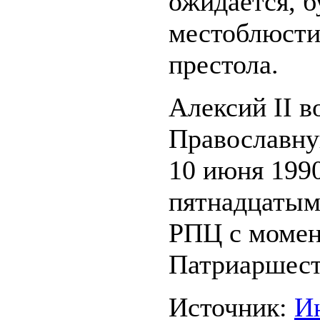
ожидается, б
местоблюсти
престола.
Алексий II в
Православну
10 июня 1990
пятнадцатым
РПЦ с момен
Патриаршест
Источник:
И