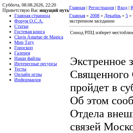
Суббота, 08.08.2026, 22:20
Главная
|
Регистрация
|
Вход
|
Приветствую Вас
ищущий путь
Главная страница
Главная
»
2008
»
Декабрь
»
5
» 
Форум O.C.A.
экстренном заседании
Статьи
Гостевая книга
Синод РПЦ изберет местоблюс
Clavis Astartae de Magica
Мир Тату
Гороскоп
Галерея
Экстренное 
Наши файлы
Интересные ресурсы
Тесты
Священного
Онлайн игры
Информация
пройдет в су
Об этом соо
Отдела внеш
связей Моск