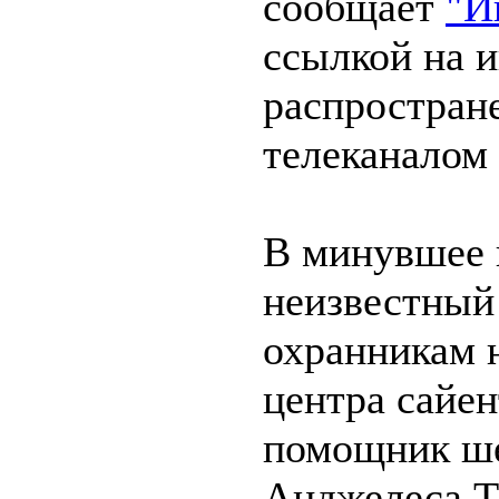
сообщает
"И
ссылкой на 
распростран
телеканалом
В минувшее 
неизвестный
охранникам н
центра сайе
помощник ше
Анджелеса Т