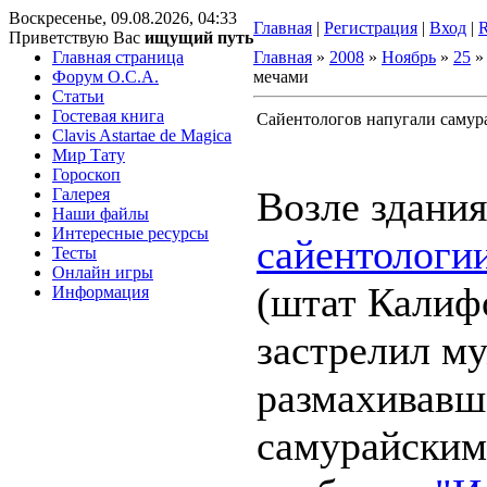
Воскресенье, 09.08.2026, 04:33
Главная
|
Регистрация
|
Вход
|
Приветствую Вас
ищущий путь
Главная страница
Главная
»
2008
»
Ноябрь
»
25
»
Форум O.C.A.
мечами
Статьи
Гостевая книга
Сайентологов напугали саму
Clavis Astartae de Magica
Мир Тату
Гороскоп
Возле здани
Галерея
Наши файлы
Интересные ресурсы
сайентологи
Тесты
Онлайн игры
(штат Калиф
Информация
застрелил м
размахивавш
самурайским