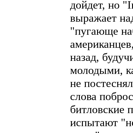
дойдет, но "
выражает на
"пугающе н
американцев,
назад, будуч
молодыми, ка
не постеснял
слова поброс
битловские п
испытают "н