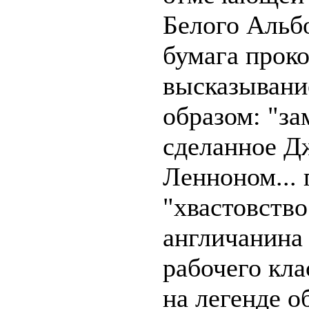
Белого Альбо
бумага прок
высказыван
образом: "за
сделанное Д
Ленноном... 
"хвастовство
англичанина 
рабочего кла
на легенде о