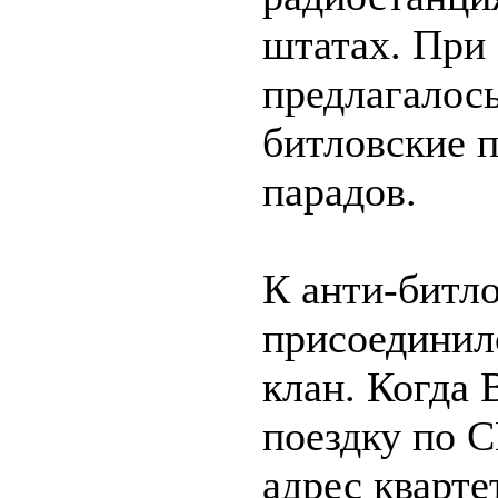
штатах. При
предлагалось
битловские п
парадов.
К анти-битл
присоединилс
клан. Когда 
поездку по 
адрес кварте