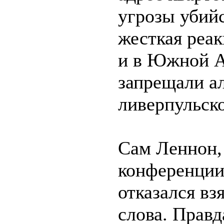
угрозы убий
жесткая реак
и в Южной А
запрещали а
ливерпульско
Сам Леннон, 
конференции
отказался вз
слова. Правд