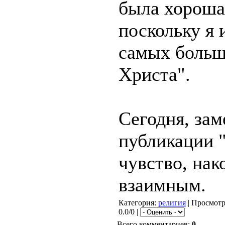
была хороша
поскольку я 
самых больш
Христа".
Сегодня, зам
публикации "
чувство, нак
взаимным.
Категория
:
религия
|
Просмот
0.0/0 |
Всего комментариев
:
0