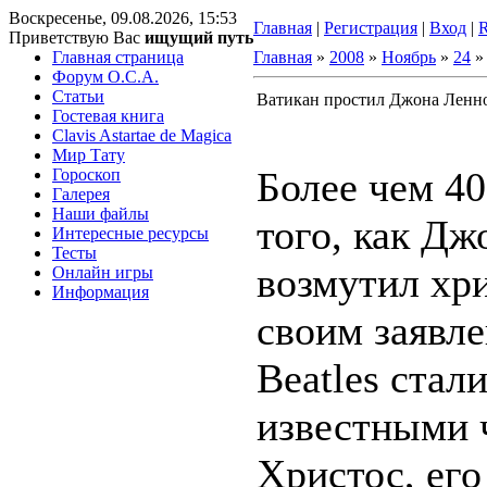
Воскресенье, 09.08.2026, 15:53
Главная
|
Регистрация
|
Вход
|
Приветствую Вас
ищущий путь
Главная страница
Главная
»
2008
»
Ноябрь
»
24
»
Форум O.C.A.
Статьи
Ватикан простил Джона Ленн
Гостевая книга
Clavis Astartae de Magica
Мир Тату
Более чем 40
Гороскоп
Галерея
Наши файлы
того, как Д
Интересные ресурсы
Тесты
возмутил хр
Онлайн игры
Информация
своим заявле
Beatles стал
известными 
Христос, его