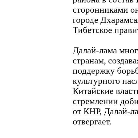
сторонниками он
городе Дхарамса
Тибетское прави
Далай-лама мног
странам, создав
поддержку борьб
культурного нас
Китайские власт
стремлении доби
от КНР, Далай-л
отвергает.