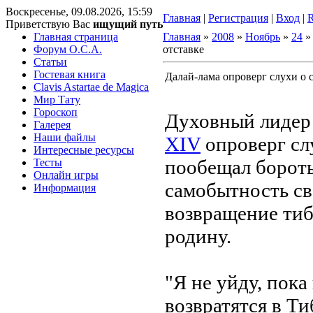
Воскресенье, 09.08.2026, 15:59
Главная
|
Регистрация
|
Вход
|
Приветствую Вас
ищущий путь
Главная страница
Главная
»
2008
»
Ноябрь
»
24
» 
Форум O.C.A.
отставке
Статьи
Гостевая книга
Далай-лама опроверг слухи о 
Clavis Astartae de Magica
Мир Тату
Гороскоп
Духовный лидер
Галерея
Наши файлы
XIV
опроверг слу
Интересные ресурсы
пообещал бороть
Тесты
Онлайн игры
самобытность св
Информация
возвращение тиб
родину.
"Я не уйду, пока
возвратятся в Ти