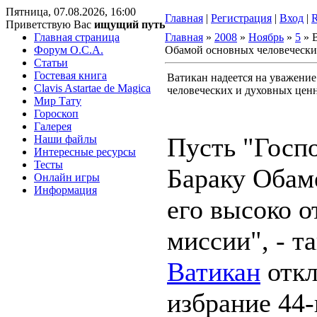
Пятница, 07.08.2026, 16:00
Главная
|
Регистрация
|
Вход
|
Приветствую Вас
ищущий путь
Главная страница
Главная
»
2008
»
Ноябрь
»
5
» В
Форум O.C.A.
Обамой основных человечески
Статьи
Гостевая книга
Ватикан надеется на уважени
Clavis Astartae de Magica
человеческих и духовных цен
Мир Тату
Гороскоп
Галерея
Пусть "Госп
Наши файлы
Интересные ресурсы
Тесты
Бараку Обам
Онлайн игры
Информация
его высоко о
миссии", - 
Ватикан
откл
избрание 44-