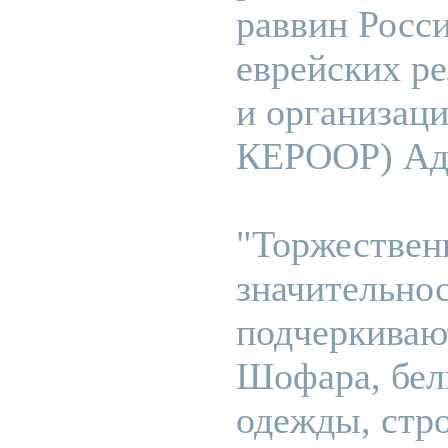
раввин Росс
еврейских р
и организаци
КЕРООР) Ад
"Торжествен
значительнос
подчеркиваю
Шофара, бел
одежды, стро