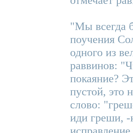
отмечает рав
"Мы всегда 
поучения Со
одного из ве
раввинов: "Ч
покаяние? Эт
пустой, это 
слово: "греш
иди греши, -
исправление 