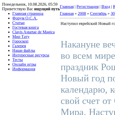
Понедельник, 10.08.2026, 05:59
Главная
|
Регистрация
|
Вход
|
Приветствую Вас
ищущий путь
Главная страница
Главная
»
2008
»
Сентябрь
»
30
Форум O.C.A.
Статьи
Наступил еврейский Новый г
Гостевая книга
Clavis Astartae de Magica
Мир Тату
Накануне веч
Гороскоп
Галерея
Наши файлы
во всем мире
Интересные ресурсы
Тесты
праздник Ро
Онлайн игры
Информация
Новый год п
календарю, к
свой счет от
Мира. Насту