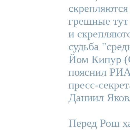
скрепляются 
грешные тут
и скрепляютс
судьба "сред
Йом Кипур (С
пояснил РИА
пресс-секре
Даниил Яков
Перед Рош х