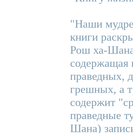
"Наши мудре
книги раскр
Рош ха-Шана
содержащая 
праведных, д
грешных, а т
содержит "с
праведные ту
Шана) запис