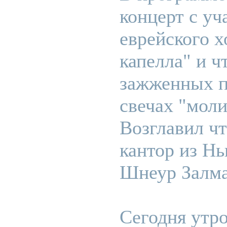
концерт с уч
еврейского х
капелла" и ч
зажженных 
свечах "моли
Возглавил ч
кантор из Н
Шнеур Залма
Сегодня утро