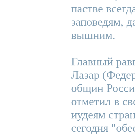
пастве всегд
заповедям, 
вышним.
Главный рав
Лазар (Феде
общин Росси
отметил в с
иудеям стран
сегодня "обе