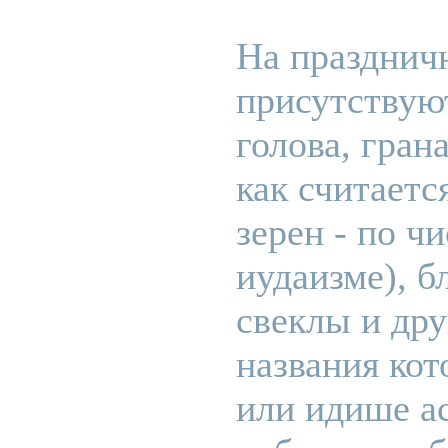
На празднич
присутствую
голова, гран
как считаетс
зерен - по ч
иудаизме), б
свеклы и дру
названия кот
или идише а