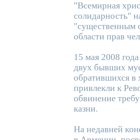
"Всемирная хрис
солидарность" н
"существенным 
области прав чел
15 мая 2008 год
двух бывших мус
обратившихся в 
привлекли к Рев
обвинение требу
казни.
На недавней ко
в Армении, пос