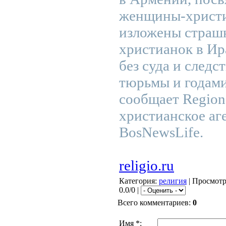
женщины-христи
изложены страш
христианок в Ир
без суда и следс
тюрьмы и годам
сообщает Regions
христианское аг
BosNewsLife.
religio.ru
Категория
:
религия
|
Просмот
0.0/0 |
Всего комментариев
:
0
Имя *: