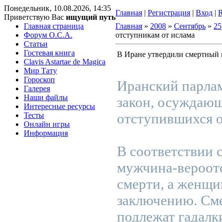
Понедельник, 10.08.2026, 14:35
Главная
|
Регистрация
|
Вход
|
Приветствую Вас
ищущий путь
Главная страница
Главная
»
2008
»
Сентябрь
»
25
Форум O.C.A.
отступникам от ислама
Статьи
Гостевая книга
В Иране утвердили смертный 
Clavis Astartae de Magica
Мир Тату
Гороскоп
Иранский парлам
Галерея
Наши файлы
закон, осуждающ
Интересные ресурсы
отступившихся о
Тесты
Онлайн игры
Информация
В соответствии 
мужчина-вероот
смерти, а женщи
заключению. См
подлежат гадалк