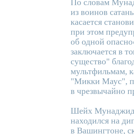
По словам Муна
из воинов сатаны
касается станов
при этом предуп
об одной опасно
заключается в то
существо" благо
мультфильмам, к
"Микки Маус", п
в чрезвычайно п
Шейх Мунаджид,
находился на ди
в Вашингтоне, ск