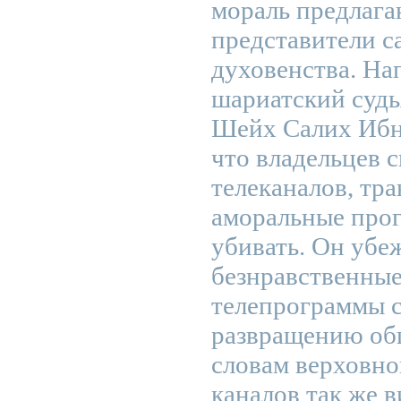
мораль предлага
представители с
духовенства. На
шариатский судь
Шейх Салих Ибн 
что владельцев 
телеканалов, т
аморальные про
убивать. Он убе
безнравственные
телепрограммы 
развращению общ
словам верховно
каналов так же в