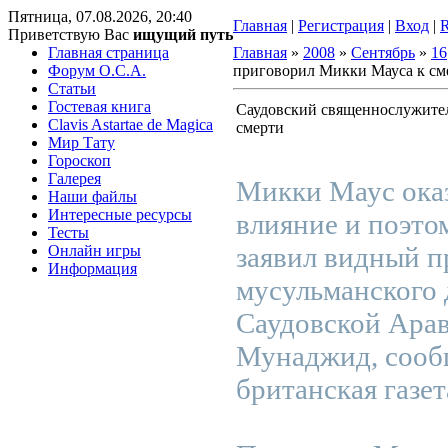
Пятница, 07.08.2026, 20:40
Главная
|
Регистрация
|
Вход
|
Приветствую Вас
ищущий путь
Главная страница
Главная
»
2008
»
Сентябрь
»
16
Форум O.C.A.
приговорил Микки Мауса к см
Статьи
Гостевая книга
Саудовский священнослужите
Clavis Astartae de Magica
смерти
Мир Тату
Гороскоп
Галерея
Микки Маус оказ
Наши файлы
Интересные ресурсы
влияние и поэто
Тесты
заявил видный п
Онлайн игры
Информация
мусульманского 
Саудовской Ара
Мунаджид, сооб
британская газет