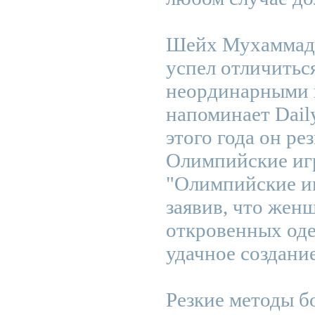
Шейх Мухаммад 
успел отличитьс
неординарными 
напоминает Daily
этого года он ре
Олимпийские игр
"Олимпийские и
заявив, что жен
откровенных оде
удачное создани
Резкие методы б