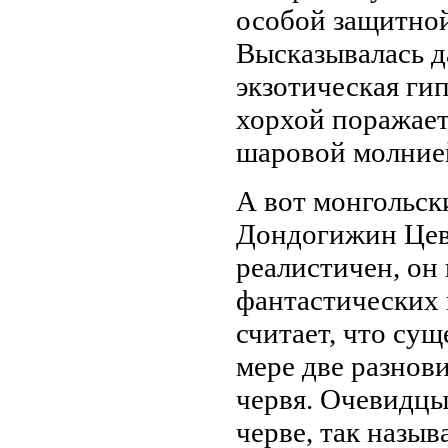
особой защитной
Высказывалась д
экзотическая гип
хорхой поражае
шаровой молние
А вот монгольск
Дондогижин Цев
реалистичен, он
фантастических 
считает, что су
мере две разнов
червя. Очевидцы
черве, так назы