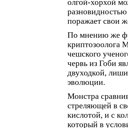
олгой-хорхой мо
разновидностью 
поражает свои ж
По мнению же ф
криптозоолога 
чешского ученог
червь из Гоби яв
двуходкой, лиши
эволюции.
Монстра сравнив
стреляющей в св
кислотой, и с ко
который в услов