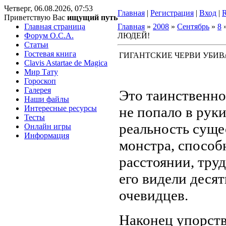
Четверг, 06.08.2026, 07:53
Главная
|
Регистрация
|
Вход
|
Приветствую Вас
ищущий путь
Главная страница
Главная
»
2008
»
Сентябрь
»
8
Форум O.C.A.
ЛЮДЕЙ!
Статьи
Гостевая книга
ГИГАНТСКИЕ ЧЕРВИ УБИ
Clavis Astartae de Magica
Мир Тату
Гороскоп
Галерея
Это таинственно
Наши файлы
Интересные ресурсы
не попало в руки
Тесты
реальность суще
Онлайн игры
Информация
монстра, способ
расстоянии, труд
его видели десят
очевидцев.
Наконец упорст