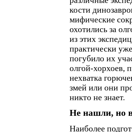
различные экспе
кости динозавро
мифические сокр
охотились за ол
из этих экспедиц
практически уже
погубило их уча
олгой-хорхоев, 
нехватка горюче
змей или они про
никто не знает.
Не нашли, но 
Наиболее подго