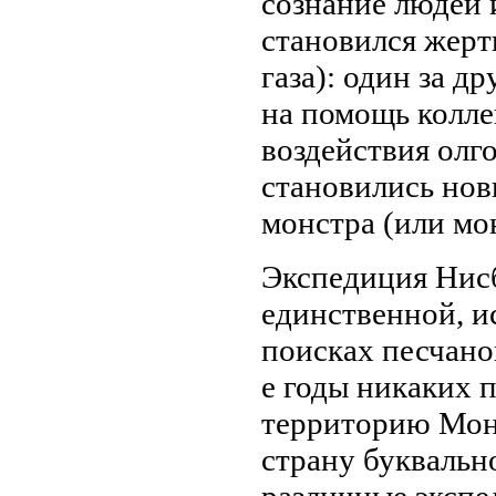
сознание людей 
становился жер
газа): один за 
на помощь колле
воздействия олг
становились нов
монстра (или мо
Экспедиция Нисб
единственной, и
поисках песчаног
е годы никаких 
территорию Монг
страну буквальн