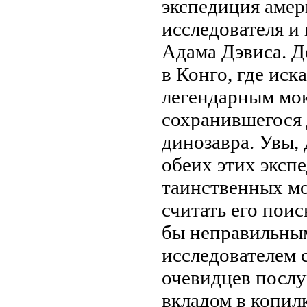
экспедиция амер
исследователя и
Адама Дэвиса. Д
в Конго, где иск
легендарным мок
сохранившегося
динозавра. Увы, 
обеих этих эксп
таинственных мо
считать его пои
бы неправильны
исследователем 
очевидцев посл
вкладом в копил