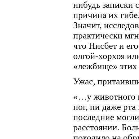
нибудь записки 
причина их гибе
Значит, исследо
практически мгн
что Нисбет и его
олгой-хорхоя ил
«лежбище» этих 
Ужас, притаивши
«…у животного н
ног, ни даже рта 
последние могли
расстоянии. Бол
походило на обр