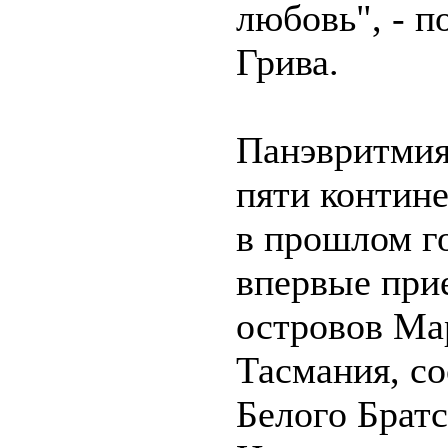
любовь", - 
Грива.
Панэвритмия 
пяти контин
в прошлом г
впервые прие
островов Ма
Тасмания, с
Белого Братс