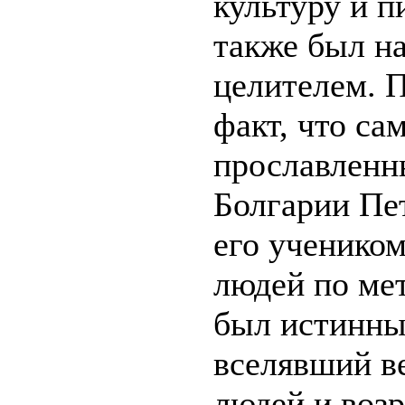
культуру и п
также был н
целителем. П
факт, что са
прославленн
Болгарии Пе
его учеником
людей по ме
был истинны
вселявший в
людей и воз