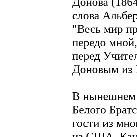
Донова (186
слова Альбе
"Весь мир п
передо мной,
перед Учите
Доновым из 
В нынешнем 
Белого Братс
гости из мно
из США, Кан