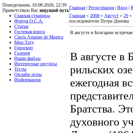
Понедельник, 10.08.2026, 22:39
Главная
|
Регистрация
|
Вход
|
Приветствую Вас
ищущий путь
Главная страница
Главная
»
2008
»
Август
»
29
» 
Форум O.C.A.
последователи Петра Донова
Статьи
Гостевая книга
В августе в Болгарии встреча
Clavis Astartae de Magica
Мир Тату
Гороскоп
В августе в 
Галерея
Наши файлы
Интересные ресурсы
рильских озе
Тесты
Онлайн игры
ежегодная вс
Информация
представите
Братства. Эт
духовного у