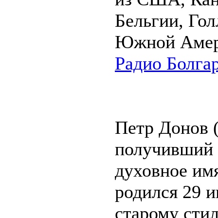
Бельгии, Го
Южной Амер
Радио Болга
Петр Донов 
получивший 
духовное им
родился 29 и
старому стил