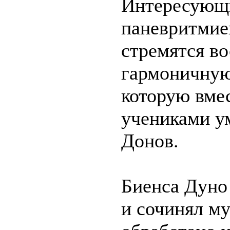
Интересующ
паневритмие
стремятся во
гармоничную
которую вме
учениками у
Донов.
Биенса Дуно 
и сочинял м