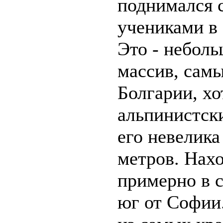
поднимался 
учениками в 
Это - небол
массив, сам
Болгарии, хо
альпинистск
его невелика
метров. Нах
примерно в с
юг от Софии.