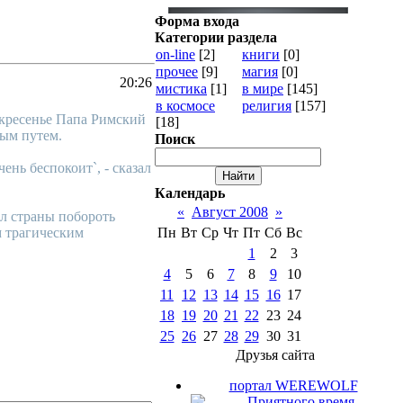
Форма входа
Категории раздела
on-line
[2]
книги
[0]
прочее
[9]
магия
[0]
20:26
мистика
[1]
в мире
[145]
в космосе
религия
[157]
кресенье Папа Римский
[18]
ным путем.
Поиск
нь беспокоит`, - сказал
Календарь
«
Август 2008
»
ал страны побороть
м трагическим
Пн
Вт
Ср
Чт
Пт
Сб
Вс
1
2
3
4
5
6
7
8
9
10
11
12
13
14
15
16
17
18
19
20
21
22
23
24
25
26
27
28
29
30
31
Друзья сайта
портал WEREWOLF