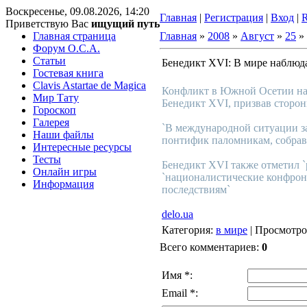
Воскресенье, 09.08.2026, 14:20
Главная
|
Регистрация
|
Вход
|
Приветствую Вас
ищущий путь
Главная страница
Главная
»
2008
»
Август
»
25
» 
Форум O.C.A.
Статьи
Бенедикт XVI: В мире наблюд
Гостевая книга
Clavis Astartae de Magica
Конфликт в Южной Осетии нан
Мир Тату
Бенедикт XVI, призвав сторо
Гороскоп
Галерея
`В международной ситуации за
Наши файлы
понтифик паломникам, собрав
Интересные ресурсы
Тесты
Бенедикт XVI также отметил `
Онлайн игры
`националистические конфрон
Информация
последствиям`
delo.ua
Категория
:
в мире
|
Просмотро
Всего комментариев
:
0
Имя *:
Email *: