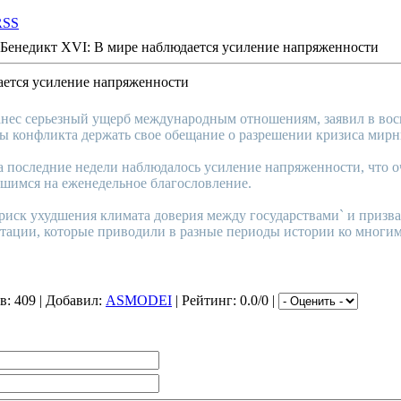
RSS
Бенедикт XVI: В мире наблюдается усиление напряженности
ается усиление напряженности
ес серьезный ущерб международным отношениям, заявил в вос
ны конфликта держать свое обещание о разрешении кризиса мир
 последние недели наблюдалось усиление напряженности, что оче
шимся на еженедельное благословление.
риск ухудшения климата доверия между государствами` и призв
тации, которые приводили в разные периоды истории ко многи
в
: 409 |
Добавил
:
ASMODEI
|
Рейтинг
: 0.0/0 |