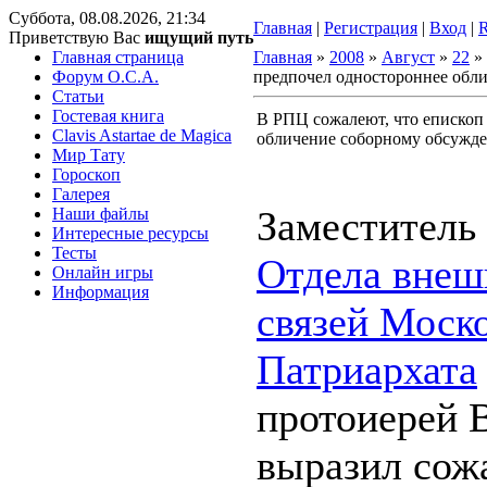
Суббота, 08.08.2026, 21:34
Главная
|
Регистрация
|
Вход
|
Приветствую Вас
ищущий путь
Главная страница
Главная
»
2008
»
Август
»
22
» 
Форум O.C.A.
предпочел одностороннее обл
Статьи
Гостевая книга
В РПЦ сожалеют, что епископ
Clavis Astartae de Magica
обличение соборному обсужд
Мир Тату
Гороскоп
Галерея
Заместитель 
Наши файлы
Интересные ресурсы
Тесты
Отдела внеш
Онлайн игры
Информация
связей Моск
Патриархата
протоиерей 
выразил сож