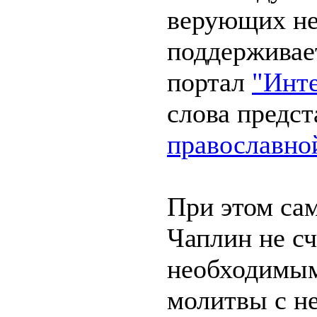
верующих н
поддерживает
портал
"Инт
слова предс
православно
При этом са
Чаплин не сч
необходимы
молитвы с н