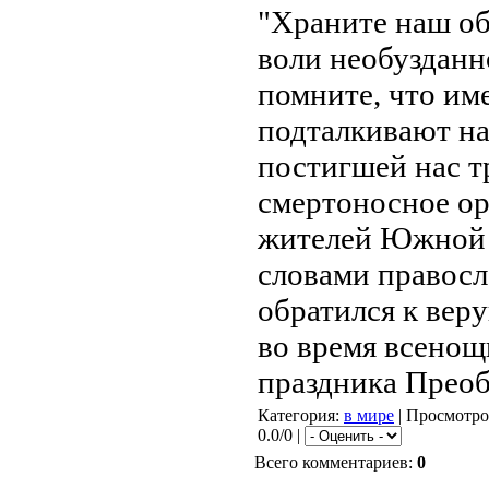
"Храните наш об
воли необузданн
помните, что им
подталкивают н
постигшей нас т
смертоносное о
жителей Южной О
словами правос
обратился к вер
во время всенощ
праздника Прео
Категория
:
в мире
|
Просмотро
0.0/0 |
Всего комментариев
:
0