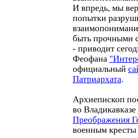
И впредь, мы ве
попытки разруши
взаимопонимания
быть прочными с
- приводит сего
Феофана
"Интер
официальный
са
Патриархата
.
Архиепископ по
во Владикавказе
Преображения Г
военным кресты 