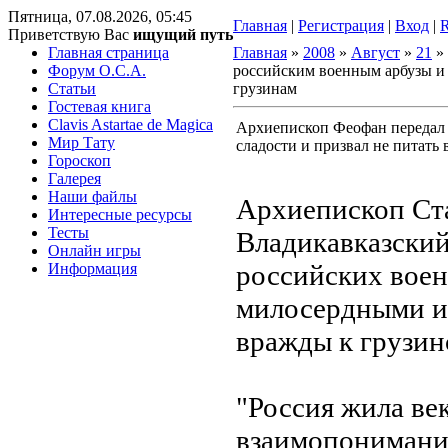
Пятница, 07.08.2026, 05:45
Главная
|
Регистрация
|
Вход
|
Приветствую Вас
ищущий путь
Главная страница
Главная
»
2008
»
Август
»
21
»
Форум O.C.A.
российским военным арбузы и 
Статьи
грузинам
Гостевая книга
Clavis Astartae de Magica
Архиепископ Феофан передал
Мир Тату
сладости и призвал не питать
Гороскоп
Галерея
Наши файлы
Архиепископ Ст
Интересные ресурсы
Тесты
Владикавказски
Онлайн игры
российских вое
Информация
милосердными и 
вражды к грузин
"Россия жила ве
взаимопонимании