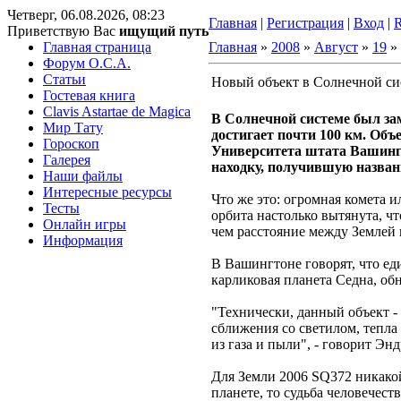
Четверг, 06.08.2026, 08:23
Главная
|
Регистрация
|
Вход
|
Приветствую Вас
ищущий путь
Главная страница
Главная
»
2008
»
Август
»
19
» 
Форум O.C.A.
Статьи
Новый объект в Солнечной си
Гостевая книга
Clavis Astartae de Magica
В Солнечной системе был зам
Мир Тату
достигает почти 100 км. Объ
Гороскоп
Университета штата Вашингт
Галерея
находку, получившую назван
Наши файлы
Интересные ресурсы
Что же это: огромная комета 
Тесты
орбита настолько вытянута, чт
Онлайн игры
чем расстояние между Землей
Информация
В Вашингтоне говорят, что ед
карликовая планета Седна, обн
"Технически, данный объект - 
сближения со светилом, тепла
из газа и пыли", - говорит Э
Для Земли 2006 SQ372 никакой
планете, то судьба человечест