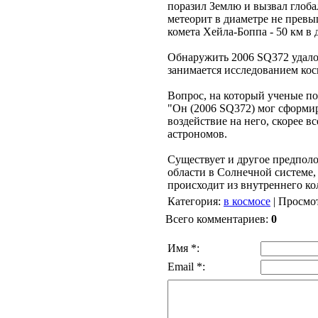
поразил Землю и вызвал глоба
метеорит в диаметре не превы
комета Хейла-Боппа - 50 км в
Обнаружить 2006 SQ372 удалось
занимается исследованием ко
Вопрос, на который ученые пок
"Он (2006 SQ372) мог сформир
воздействие на него, скорее 
астрономов.
Существует и другое предпол
области в Солнечной системе
происходит из внутреннего ко
Категория
:
в космосе
|
Просмо
Всего комментариев
:
0
Имя *:
Email *: