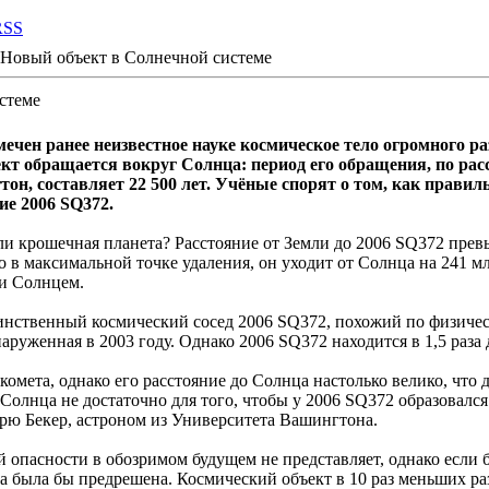
RSS
Новый объект в Солнечной системе
стеме
ечен ранее неизвестное науке космическое тело огромного ра
ект обращается вокруг Солнца: период его обращения, по рас
он, составляет 22 500 лет. Учёные спорят о том, как прави
ие 2006 SQ372.
или крошечная планета? Расстояние от Земли до 2006 SQ372 превы
о в максимальной точке удаления, он уходит от Солнца на 241 мл
 и Солнцем.
инственный космический сосед 2006 SQ372, похожий по физичес
аруженная в 2003 году. Однако 2006 SQ372 находится в 1,5 раза
комета, однако его расстояние до Солнца настолько велико, что
 Солнца не достаточно для того, чтобы у 2006 SQ372 образовался
ндрю Бекер, астроном из Университета Вашингтона.
 опасности в обозримом будущем не представляет, однако если 
ва была бы предрешена. Космический объект в 10 раз меньших ра