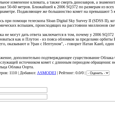
льное изменение климата, а также смерть динозавров, а знамени
шал 50-60 метров. Ближайшей к 2006 SQ372 по размерам из всех 
 диаметре. Подавляющее же большинство комет на превышают 5 к
 при помощи телескопа Sloan Digital Sky Survey II (SDSS II), 
смических вспышек, происходящих на расстоянии миллионов све
а не могут дать ответа заключается в том, почему у 2006 SQ372
оваться как и Плутон - из пояса обломков за пределами орбиты
всего, оказывают и Уран с Нептуном", - говорит Натан Каиб, оди
ожение, дополнительно подтверждающее существование Облака 
, служащей источником комет с длинным периодом обращения: н
льца Облака Оорта.
тров
: 1110 |
Добавил
:
ASMODEI
|
Рейтинг
: 0.0/0 |