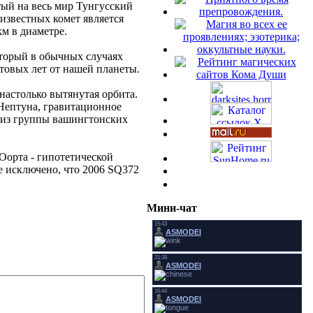
тый на весь мир Тунгусский
известных комет является
м в диаметре.
который в обычных случаях
товых лет от нашей планеты.
 настолько вытянутая орбита.
 Нептуна, гравитационное
н из группы вашингтонских
Оорта - гипотетической
е исключено, что 2006 SQ372
Мини-чат