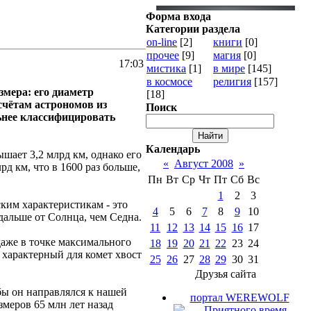
Форма входа
Категории раздела
on-line
[2]
книги
[0]
прочее
[9]
магия
[0]
17:03
мистика
[1]
в мире
[145]
в космосе
религия
[157]
змера: его диаметр
[18]
счётам астрономов из
Поиск
льнее классифицировать
Календарь
шает 3,2 млрд км, однако его
«
Август 2008
»
рд км, что в 1600 раз больше,
Пн
Вт
Ср
Чт
Пт
Сб
Вс
1
2
3
ким характеристикам - это
4
5
6
7
8
9
10
 дальше от Солнца, чем Седна.
11
12
13
14
15
16
17
 даже в точке максимального
18
19
20
21
22
23
24
 характерный для комет хвост
25
26
27
28
29
30
31
Друзья сайта
бы он направлялся к нашей
портал WEREWOLF
змеров 65 млн лет назад