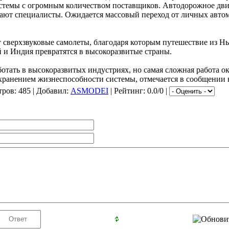
стемы с огромным количеством поставщиков. Автодорожное дви
ывают специалисты. Ожидается массовый переход от личных авт
 сверхзвуковые самолеты, благодаря которым путешествие из Н
й и Индия превратятся в высокоразвитые страны.
отать в высокоразвитых индустриях, но самая сложная работа ок
ранением жизнеспособности системы, отмечается в сообщении н
тров
: 485 |
Добавил
:
ASMODEI
|
Рейтинг
: 0.0/0 |