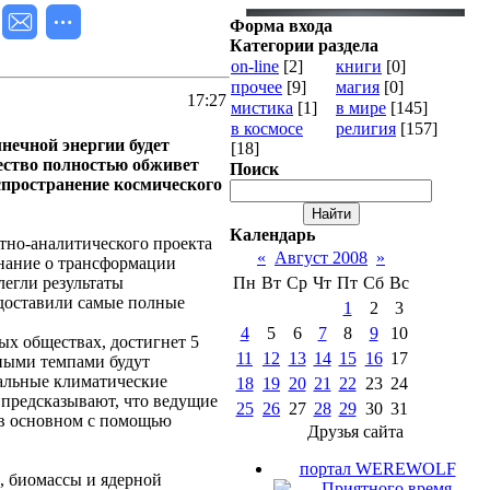
Форма входа
Категории раздела
on-line
[2]
книги
[0]
прочее
[9]
магия
[0]
17:27
мистика
[1]
в мире
[145]
в космосе
религия
[157]
нечной энергии будет
[18]
чество полностью обживет
Поиск
спространение космического
Календарь
тно-аналитического проекта
«
Август 2008
»
знание о трансформации
легли результаты
Пн
Вт
Ср
Чт
Пт
Сб
Вс
едоставили самые полные
1
2
3
4
5
6
7
8
9
10
ых обществах, достигнет 5
11
12
13
14
15
16
17
чными темпами будут
бальные климатические
18
19
20
21
22
23
24
е предсказывают, что ведущие
25
26
27
28
29
30
31
, в основном с помощью
Друзья сайта
портал WEREWOLF
а, биомассы и ядерной