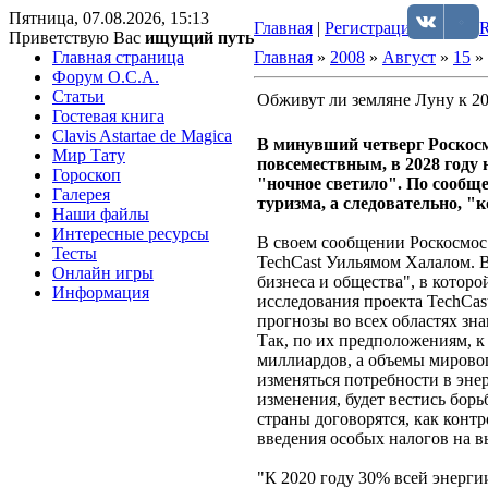
Пятница, 07.08.2026, 15:13
Главная
|
Регистрация
|
Вход
|
Приветствую Вас
ищущий путь
Главная страница
Главная
»
2008
»
Август
»
15
» 
Форум O.C.A.
Статьи
Обживут ли земляне Луну к 20
Гостевая книга
Clavis Astartae de Magica
В минувший четверг Роскосмо
Мир Тату
повсемествным, в 2028 году 
Гороскоп
"ночное светило". По сообщ
Галерея
туризма, а следовательно, "
Наши файлы
Интересные ресурсы
В своем сообщении Роскосмос 
Тесты
TechCast Уильямом Халалом. 
Онлайн игры
бизнеса и общества", в которо
Информация
исследования проекта TechCas
прогнозы во всех областях зна
Так, по их предположениям, к
миллиардов, а объемы мировог
изменяться потребности в эне
изменения, будет вестись бор
страны договорятся, как конт
введения особых налогов на в
"К 2020 году 30% всей энерги