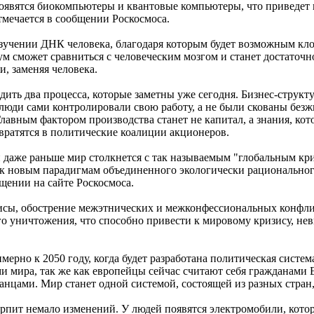
появятся биокомпьютеры и квантовые компьютеры, что приведет
тмечается в сообщении Роскосмоса.
учении ДНК человека, благодаря которым будет возможным кл
ум сможет сравниться с человеческим мозгом и станет достаточ
, заменяя человека.
дить два процесса, которые заметны уже сегодня. Бизнес-структ
люди сами контролировали свою работу, а не были скованы бе
авным фактором производства станет не капитал, а знания, ко
вратятся в политические коалиции акционеров.
ли даже раньше мир столкнется с так называемым "глобальным кри
 к новым парадигмам объединенного экологически рациональног
бщении на сайте Роскосмоса.
исы, обострение межэтнических и межконфессиональных конфли
о уничтожения, что способно привести к мировому кризису, не
мерно к 2050 году, когда будет разработана политическая систе
ми мира, так же как европейцы сейчас считают себя гражданами Е
нцами. Мир станет одной системой, состоящей из разных стран,
рпит немало изменений. У людей появятся электромобили, котор