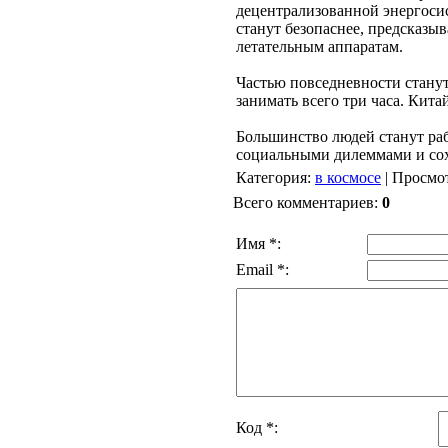
децентрализованной энергоси
станут безопаснее, предсказ
летательным аппаратам.
Частью повседневности станут
занимать всего три часа. Кита
Большинство людей станут раб
социальными дилеммами и сох
Категория
:
в космосе
|
Просмо
Всего комментариев
:
0
Имя *:
Email *:
Код *: