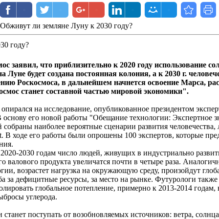
RSS
Обживут ли земляне Луну к 2030 году?
30 году?
с заявил, что приблизительно к 2020 году использование сол
на Луне будет создана постоянная колония, а к 2030 г. челове
ению Роскосмоса, в дальнейшем начнется освоение Марса, ра
космос станет составной частью мировой экономики".
опирался на исследование, опубликованное президентом экспер
В основу его новой работы "Обещание технологии: Экспертное 
й собраны наиболее вероятные сценарии развития человечества, 
t. В ходе его работы были опрошены 100 экспертов, которые пр
ния.
 2020-2030 годам число людей, живущих в индустриально развит
о валового продукта увеличатся почти в четыре раза. Аналоги
ргии, возрастет нагрузка на окружающую среду, произойдут гло
ьба за дефицитные ресурсы, за место на рынке. Футурологи такж
ролировать глобальное потепление, примерно к 2013-2014 годам
ыбросы углерода.
и станет поступать от возобновляемых источников: ветра, солнц