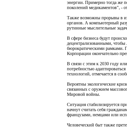
энергии. Примерно тогда же 
поколений медикаментов", - о
Также возможны прорывы в из
органов. А компьютерный раз
рутинные мыслительные задачи
В сфере бизнеса будут происхо
децентрализованными, чтобы 
бюрократическими рамками. Гл
Корпорации окончательно пре
В связи с этим к 2030 году и
потребностью адаптироваться
технологий, отмечается в соо
Вероятны экологические криз
связанных с оружием массовог
Мировой войны.
Ситуация стабилизируется при
начнут считать себя граждана
французами, немцами или испа
Человеческий быт также прете