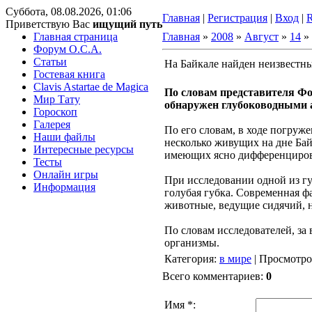
Суббота, 08.08.2026, 01:06
Главная
|
Регистрация
|
Вход
|
Приветствую Вас
ищущий путь
Главная страница
Главная
»
2008
»
Август
»
14
» 
Форум O.C.A.
Статьи
На Байкале найден неизвестн
Гостевая книга
Clavis Astartae de Magica
По словам представителя Фо
Мир Тату
обнаружен глубоководными а
Гороскоп
Галерея
По его словам, в ходе погруж
Наши файлы
несколько живущих на дне Ба
Интересные ресурсы
имеющих ясно дифференциров
Тесты
Онлайн игры
При исследовании одной из гу
Информация
голубая губка. Современная ф
животные, ведущие сидячий, 
По словам исследователей, за
организмы.
Категория
:
в мире
|
Просмотро
Всего комментариев
:
0
Имя *: