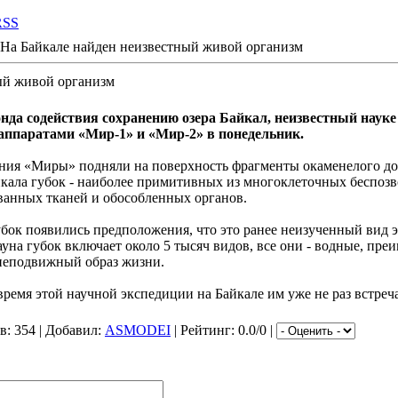
RSS
На Байкале найден неизвестный живой организм
ый живой организм
нда содействия сохранению озера Байкал, неизвестный наук
ппаратами «Мир-1» и «Мир-2» в понедельник.
ения «Миры» подняли на поверхность фрагменты окаменелого дон
йкала губок - наиболее примитивных из многоклеточных беспоз
анных тканей и обособленных органов.
бок появились предположения, что это ранее неизученный вид э
ауна губок включает около 5 тысяч видов, все они - водные, пр
неподвижный образ жизни.
 время этой научной экспедиции на Байкале им уже не раз встре
в
: 354 |
Добавил
:
ASMODEI
|
Рейтинг
: 0.0/0 |