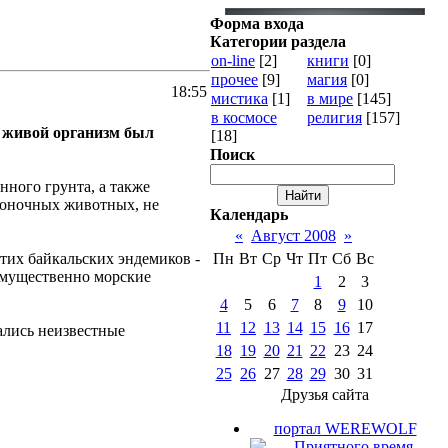
Форма входа
Категории раздела
on-line
[2]
книги
[0]
прочее
[9]
магия
[0]
18:55
мистика
[1]
в мире
[145]
в космосе
религия
[157]
е живой организм был
[18]
Поиск
ного грунта, а также
воночных животных, не
Календарь
«
Август 2008
»
тих байкальских эндемиков -
Пн
Вт
Ср
Чт
Пт
Сб
Вс
еимущественно морские
1
2
3
4
5
6
7
8
9
10
11
12
13
14
15
16
17
чались неизвестные
18
19
20
21
22
23
24
25
26
27
28
29
30
31
Друзья сайта
портал WEREWOLF