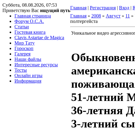
Суббота, 08.08.2026, 07:53
Главная
|
Регистрация
|
Вход
|
Приветствую Вас
ищущий путь
Главная страница
Главная
»
2008
»
Август
»
11
» 
Форум O.C.A.
полтергейста
Статьи
Гостевая книга
Уникальное видео агрессивног
Clavis Astartae de Magica
Мир Тату
Гороскоп
Обыкновен
Галерея
Наши файлы
Интересные ресурсы
американска
Тесты
Онлайн игры
поживающая
Информация
51-летний 
36-летняя Д
3-летний сы