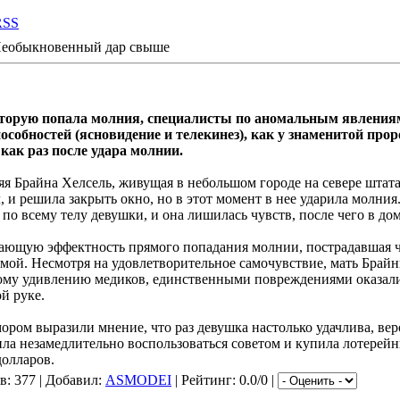
RSS
еобыкновенный дар свыше
торую попала молния, специалисты по аномальным явлениям
особностей (ясновидение и телекинез), как у знаменитой пр
как раз после удара молнии.
няя Брайна Хелсель, живущая в небольшом городе на севере штат
 и решила закрыть окно, но в этот момент в нее ударила молния
о всему телу девушки, и она лишилась чувств, после чего в дом
сающую эффектность прямого попадания молнии, пострадавшая ч
мой. Несмотря на удовлетворительное самочувствие, мать Брайн
алому удивлению медиков, единственными повреждениями оказа
й руке.
ром выразили мнение, что раз девушка настолько удачлива, вер
шила незамедлительно воспользоваться советом и купила лотерейн
олларов.
в
: 377 |
Добавил
:
ASMODEI
|
Рейтинг
: 0.0/0 |