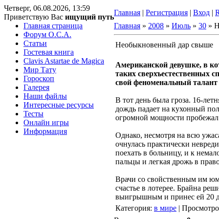
Четверг, 06.08.2026, 13:59
Главная
|
Регистрация
|
Вход
|
Приветствую Вас
ищущий путь
Главная страница
Главная
»
2008
»
Июль
»
30
» Н
Форум O.C.A.
Статьи
Необыкновенный дар свыше
Гостевая книга
Clavis Astartae de Magica
Американской девушке, в ко
Мир Тату
таких сверхъестественных сп
Гороскоп
свой феноменальный талант 
Галерея
Наши файлы
В тот день была гроза. 16-лет
Интересные ресурсы
дождь падает на кухонный пол,
Тесты
огромной мощности пробежал п
Онлайн игры
Информация
Однако, несмотря на всю ужа
очнулась практически невреди
поехать в больницу, и к нем
пальцы и легкая дрожь в право
Врачи со свойственным им юмо
счастье в лотерее. Брайна ре
выигрышным и принес ей 20 д
Категория
:
в мире
|
Просмотро