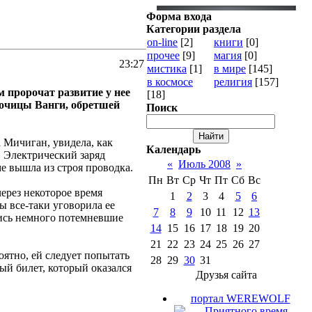
Форма входа
Категории раздела
on-line
[2]
книги
[0]
прочее
[9]
магия
[0]
23:27
мистика
[1]
в мире
[145]
в космосе
религия
[157]
 пророчат развитие у нее
[18]
орочицы Ванги, обретшей
Поиск
а Мичиган, увидела, как
Календарь
. Электрический заряд
«
Июль 2008
»
е вышла из строя проводка.
Пн
Вт
Ср
Чт
Пт
Сб
Вс
ерез некоторое время
1
2
3
4
5
6
ы все-таки уговорила ее
7
8
9
10
11
12
13
лись немного потемневшие
14
15
16
17
18
19
20
21
22
23
24
25
26
27
оятно, ей следует попытать
28
29
30
31
ый билет, который оказался
Друзья сайта
портал WEREWOLF