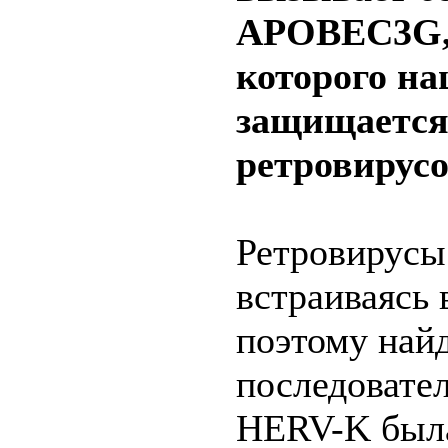
APOBEC3G,
которого на
защищается
ретровирусо
Ретровирусы
встраиваясь 
поэтому най
последовател
HERV-K была