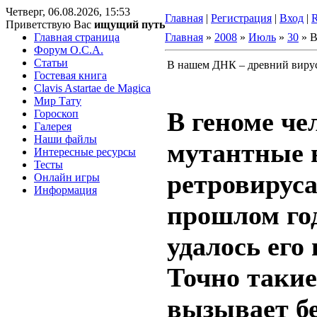
Четверг, 06.08.2026, 15:53
Главная
|
Регистрация
|
Вход
|
Приветствую Вас
ищущий путь
Главная страница
Главная
»
2008
»
Июль
»
30
» В
Форум O.C.A.
Статьи
В нашем ДНК – древний виру
Гостевая книга
Clavis Astartae de Magica
Мир Тату
В геноме че
Гороскоп
Галерея
Наши файлы
мутантные 
Интересные ресурсы
Тесты
ретровирус
Онлайн игры
Информация
прошлом го
удалось его 
Точно таки
вызывает б