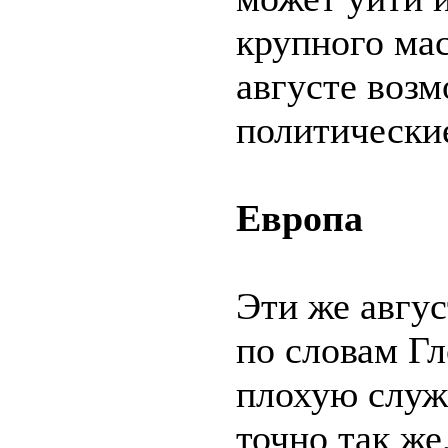
крупного ма
августе воз
политически
Европа
Эти же авгус
по словам Г
плохую служ
точно так же