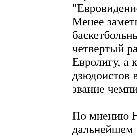
"Евровидение
Менее замет
баскетбольн
четвертый р
Евролигу, а 
дзюдоистов 
звание чемп
По мнению Н
дальнейшем 