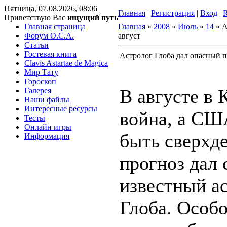
Пятница, 07.08.2026, 08:06
Главная
|
Регистрация
|
Вход
|
Приветствую Вас
ищущий путь
Главная страница
Главная
»
2008
»
Июль
»
14
» А
Форум O.C.A.
август
Статьи
Гостевая книга
Астролог Глоба дал опасный п
Clavis Astartae de Magica
Мир Тату
Гороскоп
В августе в 
Галерея
Наши файлы
Интересные ресурсы
война, а СШ
Тесты
Онлайн игры
быть сверхд
Информация
прогноз дал 
известный а
Глоба. Особо