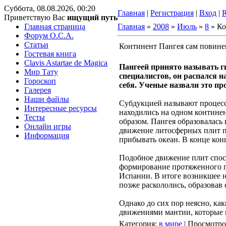
Суббота, 08.08.2026, 00:20
Главная
|
Регистрация
|
Вход
|
Приветствую Вас
ищущий путь
Главная страница
Главная
»
2008
»
Июль
»
8
» Ко
Форум O.C.A.
Статьи
Континент Пангея сам повине
Гостевая книга
Clavis Astartae de Magica
Пангеей принято называть г
Мир Тату
специалистов, он распался н
Гороскоп
себя. Ученые назвали это пр
Галерея
Наши файлы
Субдукцией называют процесс
Интересные ресурсы
находились на одном контине
Тесты
образом. Пангея образовалась
Онлайн игры
движение литосферных плит пр
Информация
прибывать океан. В конце ко
Подобное движение плит спосо
формирование протяженного г
Испании. В итоге возникшее н
позже раскололись, образовав
Однако до сих пор неясно, ка
движениями мантии, которые 
Категория
:
в мире
|
Просмотро