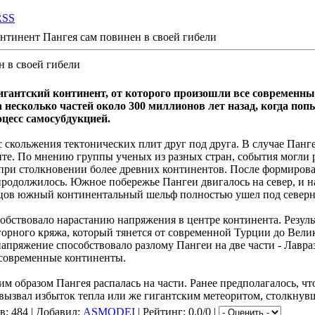
RSS
нтинент Пангея сам повинен в своей гибели
н в своей гибели
игантский континент, от которого произошли все современн
а несколько частей около 300 миллионов лет назад, когда поп
оцесс самосубдукцией.
 скольжения тектонических плит друг под друга. В случае Панг
нте. По мнению группы ученых из разных стран, события могли
 при столкновении более древних континентов. После формиров
одолжилось. Южное побережье Пангеи двигалось на север, и на
нцов южный континентальный шельф полностью ушел под северн
бствовало нарастанию напряжения в центре континента. Резуль
орного кряжа, который тянется от современной Турции до Велик
апряжение способствовало разлому Пангеи на две части - Лавра
 современные континенты.
ким образом Пангея распалась на части. Ранее предполагалось, ч
вызвал избыток тепла или же гигантским метеоритом, столкнувш
в
: 484 |
Добавил
:
ASMODEI
|
Рейтинг
: 0.0/0 |