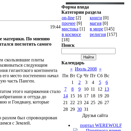
Форма входа
Категории раздела
on-line
[2]
книги
[0]
прочее
[9]
магия
[0]
19:44
мистика
[1]
в мире
[145]
в космосе
религия
[157]
ые материки. По мнению
[18]
ытался поглотить самого
Поиск
еи скользившие плиты
Календарь
 развиваться следующим
«
Июль 2008
»
ания гигантского континента
 его место постепенно начал
Пн
Вт
Ср
Чт
Пт
Сб
Вс
ую часть Пангеи.
1
2
3
4
5
6
7
8
9
10
11
12
13
татом этого напряжения стало
14
15
16
17
18
19
20
обритании и оттуда до
зию и Гондвану, которые
21
22
23
24
25
26
27
28
29
30
31
Друзья сайта
то разлом был спровоцирован
имся с Землей.
портал WEREWOLF