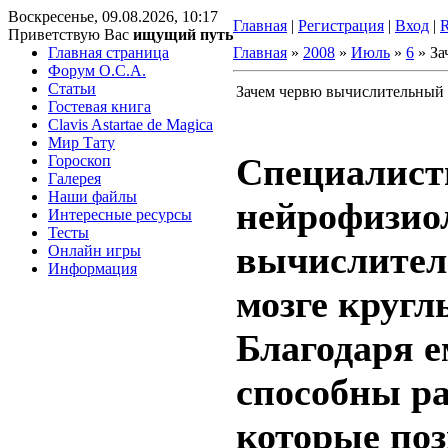
Воскресенье, 09.08.2026, 10:17
Главная
|
Регистрация
|
Вход
|
Приветствую Вас
ищущий путь
Главная страница
Главная
»
2008
»
Июль
»
6
» За
Форум O.C.A.
Статьи
Зачем червю вычислительный 
Гостевая книга
Clavis Astartae de Magica
Мир Тату
Специалист
Гороскоп
Галерея
Наши файлы
нейрофизио
Интересные ресурсы
Тесты
вычислител
Онлайн игры
Информация
мозге кругл
Благодаря е
способны ра
которые по