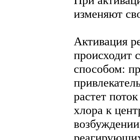
При активац
изменяют сво
Активация р
происходит
способом: п
привлекател
растет поток
хлора к цент
возбуждении
реагирующих