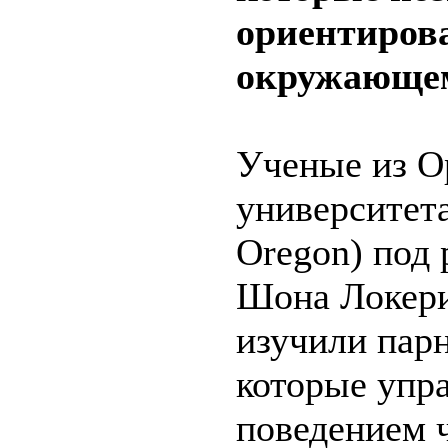
ориентиров
окружающем
Ученые из О
университета
Oregon) под
Шона Локери
изучили пар
которые упр
поведением 