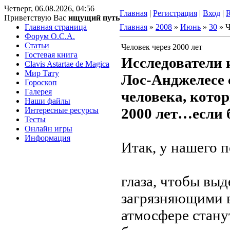
Четверг, 06.08.2026, 04:56
Главная
|
Регистрация
|
Вход
|
Приветствую Вас
ищущий путь
Главная страница
Главная
»
2008
»
Июнь
»
30
» Ч
Форум O.C.A.
Статьи
Человек через 2000 лет
Гостевая книга
Исследователи 
Clavis Astartae de Magica
Мир Тату
Лос-Анджелесе 
Гороскоп
Галерея
человека, котор
Наши файлы
2000 лет…если б
Интересные ресурсы
Тесты
Онлайн игры
Информация
Итак, у нашего 
глаза, чтобы выд
загрязняющими 
атмосфере стану