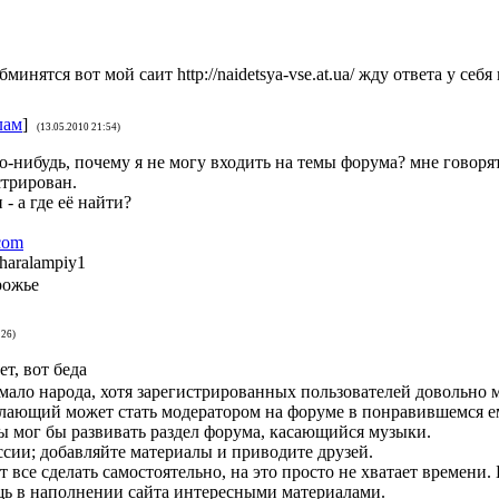
минятся вот мой саит http://naidetsya-vse.at.ua/ жду ответа у себя
лам
]
(13.05.2010 21:54)
о-нибудь, почему я не могу входить на темы форума? мне говорят
стрирован.
- а где её найти?
com
haralampiy1
рожье
:26)
ет, вот беда
 мало народа, хотя зарегистрированных пользователей довольно 
лающий может стать модератором на форуме в понравившемся ем
ты мог бы развивать раздел форума, касающийся музыки.
ссии; добавляйте материалы и приводите друзей.
все сделать самостоятельно, на это просто не хватает времени.
ь в наполнении сайта интересными материалами.