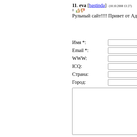
11
.
eva
[
bastinda
]
(18.10.2008 13:27)
0
Рульный сайт!!!! Привет от А
Имя *:
Email *:
WWW:
ICQ:
Страна:
Город: