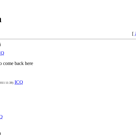
а
[
й
CQ
to come back here
ICQ
2011 11:39)
Q
а