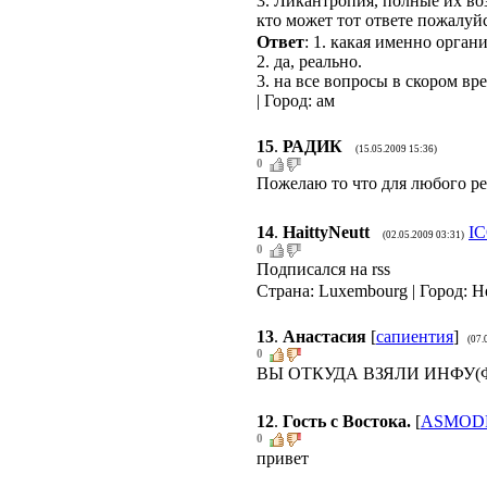
3. Ликантропия, полные их во
кто может тот ответе пожалуйс
Ответ
: 1. какая именно орган
2. да, реально.
3. на все вопросы в скором вр
| Город: ам
15
.
РАДИК
(15.05.2009 15:36)
0
Пожелаю то что для любого ре
14
.
HaittyNeutt
I
(02.05.2009 03:31)
0
Подписался на rss
Страна: Luxembourg | Город: H
13
.
Анастасия
[
сапиентия
]
(07.
0
ВЫ ОТКУДА ВЗЯЛИ ИНФУ(Ф
12
.
Гость с Востока.
[
ASMOD
0
привет