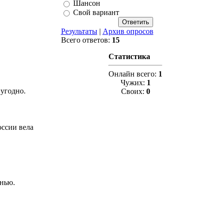
Шансон
Свой вариант
Результаты
|
Архив опросов
Всего ответов:
15
Статистика
Онлайн всего:
1
Чужих:
1
 угодно.
Своих:
0
оссии вела
енью.