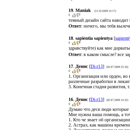
19
.
Maniak
(12.10.2009 14:17)
0
темный дизайн сайта наводит
Ответ
: ничего, мы тебя вылечи
18
.
sapientia sapientya
[
sapienti
0
здравствуйте) как мне дорват
Ответ
: в каком смысле? все з
17
.
Денис
[
Di-r13
]
(02.07.2009 23:10)
0
1. Организация или орден, во 
различные разработки в ликан
3. Конечная стадия развития, 
16
.
Денис
[
Di-r13
]
(02.07.2009 14:32)
0
Думаю что деся люди которые 
Мне нужна ваша помощь, а точ
1. Кто че знает об организации
2. Астрал, как машина времени