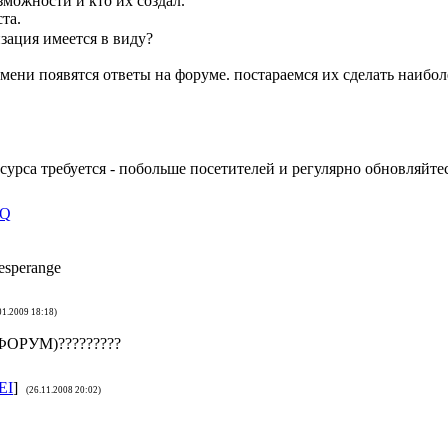
зможности и кто их создал.
та.
изация имеется в виду?
емени появятся ответы на форуме. постараемся их сделать наибо
сурса требуется - побольше посетителей и регулярно обновляйте
CQ
esperange
01.2009 18:18)
ОРУМ)?????????
EI
]
(26.11.2008 20:02)