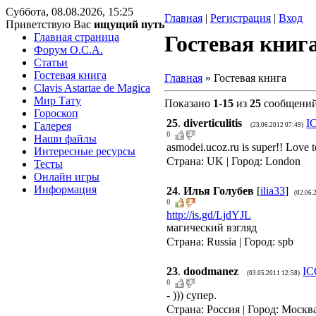
Суббота, 08.08.2026, 15:25
Главная
|
Регистрация
|
Вход
Приветствую Вас
ищущий путь
Главная страница
Гостевая книг
Форум O.C.A.
Статьи
Гостевая книга
Главная
»
Гостевая книга
Clavis Astartae de Magica
Мир Тату
Показано
1
-
15
из
25
сообщени
Гороскоп
25
.
diverticulitis
I
Галерея
(23.06.2012 07:49)
0
Наши файлы
asmodei.ucoz.ru is super!! Love 
Интересные ресурсы
Страна: UK | Город: London
Тесты
Онлайн игры
Информация
24
.
Илья Голубев
[
ilia33
]
(02.06.
0
http://is.gd/LjdYJL
магический взгляд
Страна: Russia | Город: spb
23
.
doodmanez
IC
(03.05.2011 12:58)
0
- ))) супер.
Страна: Россия | Город: Москв