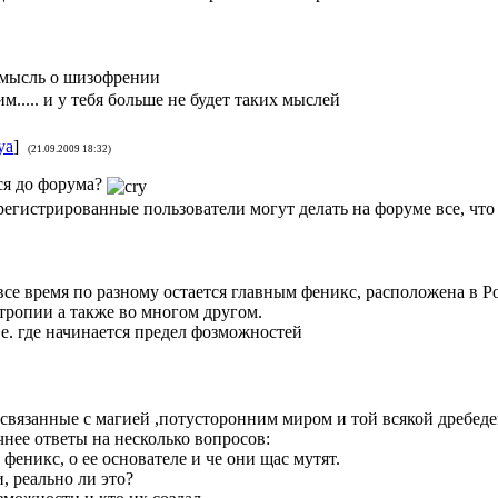
 мысль о шизофрении
м..... и у тебя больше не будет таких мыслей
ya
]
(21.09.2009 18:32)
ься до форума?
арегистрированные пользователи могут делать на форуме все, что
все время по разному остается главным феникс, расположена в Р
тропии а также во многом другом.
т.е. где начинается предел фозможностей
связанные с магией ,потусторонним миром и той всякой дребед
нее ответы на несколько вопросов:
 феникс, о ее основателе и че они щас мутят.
, реально ли это?