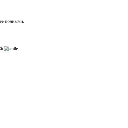
лее полными.
сь