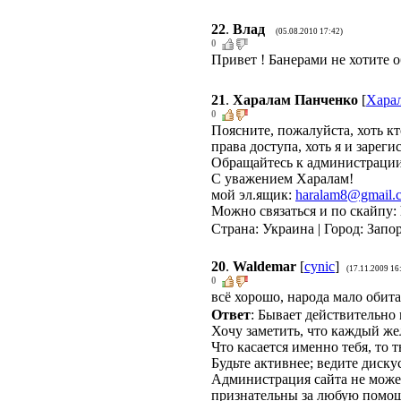
22
.
Влад
(05.08.2010 17:42)
0
Привет ! Банерами не хотите об
21
.
Харалам Панченко
[
Хара
0
Поясните, пожалуйста, хоть кт
права доступа, хоть я и зареги
Обращайтесь к администрации 
С уважением Харалам!
мой эл.ящик:
haralam8@gmail.
Можно связаться и по скайпу: 
Страна: Украина | Город: Запо
20
.
Waldemar
[
cynic
]
(17.11.2009 16
0
всё хорошо, народа мало обита
Ответ
: Бывает действительно
Хочу заметить, что каждый же
Что касается именно тебя, то 
Будьте активнее; ведите диску
Администрация сайта не может 
признательны за любую помощ