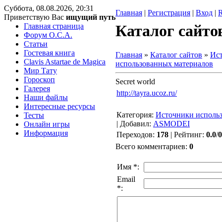
Суббота, 08.08.2026, 20:31
Главная
|
Регистрация
|
Вход
|
Приветствую Вас
ищущий путь
Главная страница
Каталог сайто
Форум O.C.A.
Статьи
Гостевая книга
Главная
»
Каталог сайтов
»
Ис
Clavis Astartae de Magica
использованных материалов
Мир Тату
Гороскоп
Secret world
Галерея
http://tayra.ucoz.ru/
Наши файлы
Интересные ресурсы
Категория
:
Источники исполь
Тесты
|
Добавил
:
ASMODEI
Онлайн игры
Информация
Переходов
:
178
|
Рейтинг
:
0.0
/
0
Всего комментариев
:
0
Имя *:
Email
*: