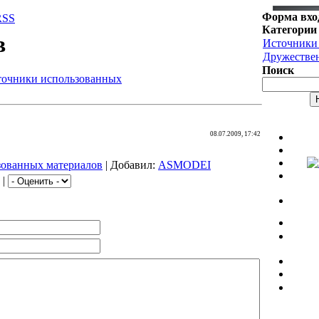
Форма вхо
RSS
Категории 
в
Источники
Дружестве
Поиск
точники использованных
08.07.2009, 17:42
зованных материалов
|
Добавил
:
ASMODEI
|