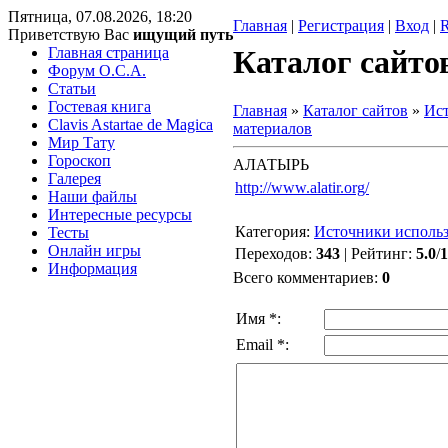
Пятница, 07.08.2026, 18:20
Главная
|
Регистрация
|
Вход
|
Приветствую Вас
ищущий путь
Главная страница
Каталог сайто
Форум O.C.A.
Статьи
Гостевая книга
Главная
»
Каталог сайтов
»
Ис
Clavis Astartae de Magica
материалов
Мир Тату
Гороскоп
АЛАТЫРЬ
Галерея
http://www.alatir.org/
Наши файлы
Интересные ресурсы
Категория
:
Источники исполь
Тесты
Онлайн игры
Переходов
:
343
|
Рейтинг
:
5.0
/
1
Информация
Всего комментариев
:
0
Имя *:
Email *: